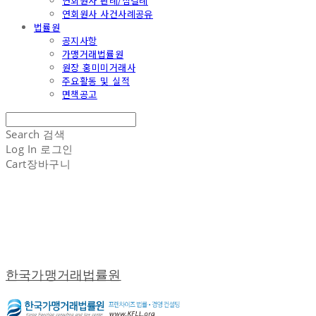
연회원사 판례/심결례
연회원사 사건사례공유
법률원
공지사항
가맹거래법률원
원장 홍미미거래사
주요활동 및 실적
면책공고
Search
검색
Log In
로그인
Cart
장바구니
한국가맹거래법률원