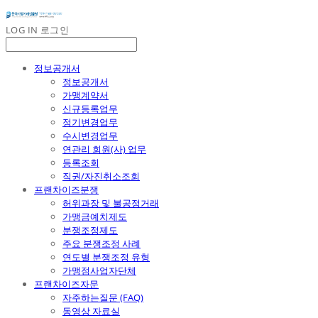
LOG IN
로그인
정보공개서
정보공개서
가맹계약서
신규등록업무
정기변경업무
수시변경업무
연관리 회원(사) 업무
등록조회
직권/자진취소조회
프랜차이즈분쟁
허위과장 및 불공정거래
가맹금예치제도
분쟁조정제도
주요 분쟁조정 사례
연도별 분쟁조정 유형
가맹점사업자단체
프랜차이즈자문
자주하는질문 (FAQ)
동영상 자료실