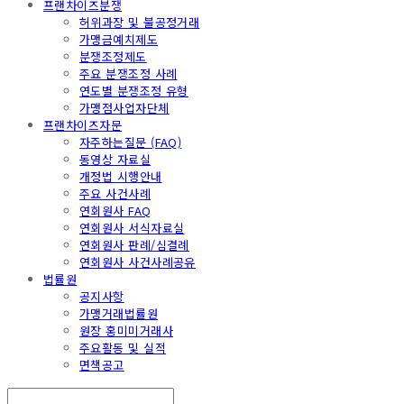
프랜차이즈분쟁
허위과장 및 불공정거래
가맹금예치제도
분쟁조정제도
주요 분쟁조정 사례
연도별 분쟁조정 유형
가맹점사업자단체
프랜차이즈자문
자주하는질문 (FAQ)
동영상 자료실
개정법 시행안내
주요 사건사례
연회원사 FAQ
연회원사 서식자료실
연회원사 판례/심결례
연회원사 사건사례공유
법률원
공지사항
가맹거래법률원
원장 홍미미거래사
주요활동 및 실적
면책공고