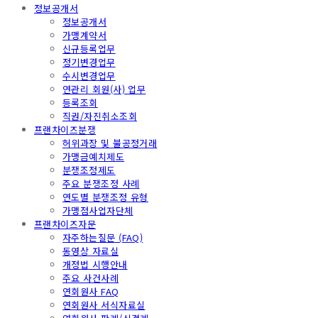
정보공개서
정보공개서
가맹계약서
신규등록업무
정기변경업무
수시변경업무
연관리 회원(사) 업무
등록조회
직권/자진취소조회
프랜차이즈분쟁
허위과장 및 불공정거래
가맹금예치제도
분쟁조정제도
주요 분쟁조정 사례
연도별 분쟁조정 유형
가맹점사업자단체
프랜차이즈자문
자주하는질문 (FAQ)
동영상 자료실
개정법 시행안내
주요 사건사례
연회원사 FAQ
연회원사 서식자료실